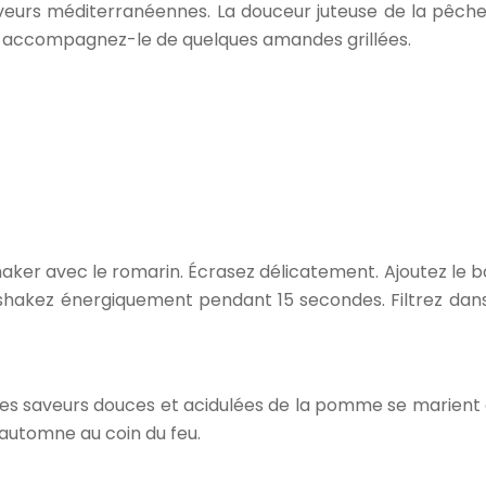
saveurs méditerranéennes. La douceur juteuse de la pêch
si, accompagnez-le de quelques amandes grillées.
r avec le romarin. Écrasez délicatement. Ajoutez le bour
t shakez énergiquement pendant 15 secondes. Filtrez dans
Les saveurs douces et acidulées de la pomme se marient
d’automne au coin du feu.