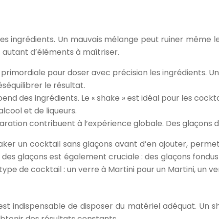
es ingrédients. Un mauvais mélange peut ruiner même le m
 autant d’éléments à maîtriser.
est primordiale pour doser avec précision les ingrédients. Un
quilibrer le résultat.
nd des ingrédients. Le « shake » est idéal pour les cocktai
alcool et de liqueurs.
paration contribuent à l’expérience globale. Des glaçons 
shaker un cocktail sans glaçons avant d’en ajouter, perm
é des glaçons est également cruciale : des glaçons fondus
 type de cocktail : un verre à Martini pour un Martini, un ve
 est indispensable de disposer du matériel adéquat. Un sh
obtenir des résultats constants.