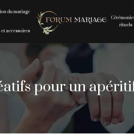
tion du mariage
Cérémonies
rituels
et accessoires
éatifs pour un apéri