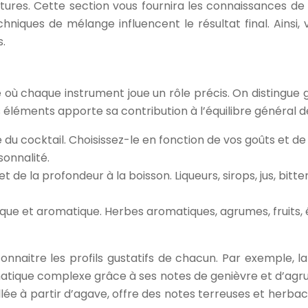
textures. Cette section vous fournira les connaissance
niques de mélange influencent le résultat final. Ainsi,
s.
ù chaque instrument joue un rôle précis. On distingue gé
 éléments apporte sa contribution à l’équilibre général de
e du cocktail. Choisissez-le en fonction de vos goûts et d
sonnalité.
 de la profondeur à la boisson. Liqueurs, sirops, jus, bitters
que et aromatique. Herbes aromatiques, agrumes, fruits, é
 connaitre les profils gustatifs de chacun. Par exemple,
romatique complexe grâce à ses notes de genièvre et d’agr
illée à partir d’agave, offre des notes terreuses et herbac